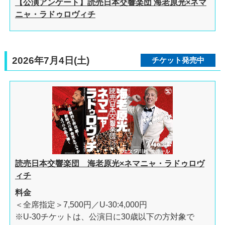
【公演アンケート】読売日本交響楽団 海老原光×ネマ
ニャ・ラドゥロヴィチ
2026年7月4日(土)
チケット発売中
読売日本交響楽団 海老原光×ネマニャ・ラドゥロヴ
ィチ
料金
＜全席指定＞7,500円／U-30:4,000円
※U-30チケットは、公演日に30歳以下の方対象で