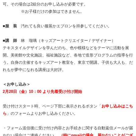
可。その場合は2組分のお申し込みが必要です。
※
お子様だけの参加はできません。
■服 装
汚れても良い服装かエプロンを持参してください。
■講 師
林 瑠璃（キッズアートクリエイター / デザイナー）
テキスタイルデザインを学んだのち、色や模様などをテーマに活動を展
開。美術館や文化施設、福祉施設など、各地で造形プログラムの指導を行
う。自身の主催するキッズアート教室を、東京で開講。子供も大人も、だ
れもが夢中になれる講座は大好評。
＜お申し込み＞
2月28日（金）10：00 より先着受け付け開始
受け付けスタート時、ページ下部に表示されるボタン「
お申し込みはこち
ら
」のフォームよりお申し込みください。
・フォーム送信後に受け付け内容とお手続きに関する自動返信メールが届
かない場合はご連絡ください。
（特にgmailの場合、届かないことがござ