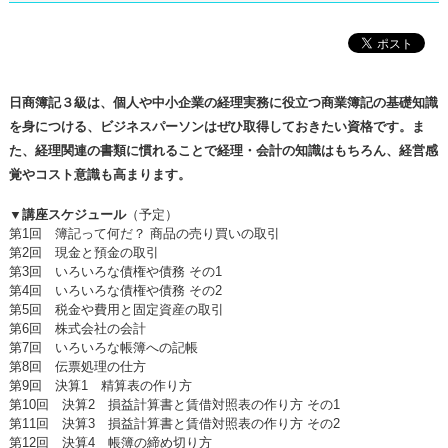
日商簿記３級は、個人や中小企業の経理実務に役立つ商業簿記の基礎知識
を身につける、ビジネスパーソンはぜひ取得しておきたい資格です。ま
た、経理関連の書類に慣れることで経理・会計の知識はもちろん、経営感
覚やコスト意識も高まります。
▼講座スケジュール
（予定）
第1回 簿記って何だ？ 商品の売り買いの取引
第2回 現金と預金の取引
第3回 いろいろな債権や債務 その1
第4回
いろいろな債権や債務 その2
第5回 税金や費用と固定資産の取引
第6回 株式会社の会計
第7回 いろいろな帳簿への記帳
第8回 伝票処理の仕方
第9回 決算1 精算表の作り方
第10回
決算2 損益計算書と賃借対照表の作り方 その1
第11回
決算3
損益計算書と賃借対照表の作り方 その2
第12回
決算4 帳簿の締め切り方