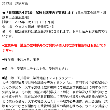
第13回 試験対策
★「日商簿記検定3級」試験を講座内で実施します
（日本商工会議所・川
越商工会議所主催）
試験日 2025年10月12日（日）午前
会 場 ウェスタ川越 研修室2・3
備 考 検定受験料は講座受講料に含まれます。お申し込みも講座内で行
います。
■注意事項 講座の教材以外のご質問や個人的な法律相談等はお受けでき
ません。
■持ち物 筆記用具、電卓
■備 考 受講料にテキスト代、受験料を含む
■講 師 玉川善章（学習簿記インストラクター）
大学で簿記論及び財務会計論を専攻するとともに、専門学校で資格試験の
ための簿記を、大学卒業後は教育機関にて税法及び税務会計に関する専門
知識を学ぶ。その後、簿記の専門学校にて簿記、会計学及び原価計算など
の指導を行う。現在は通信教育機関にて簿記の指導及び教材開発の業務な
どに携わる傍ら、大学の社会人セミナーや地方公共団体、商工会議所、試
験センターなどが開催する受験簿記講座の講師を務める。ウェスタ川越で