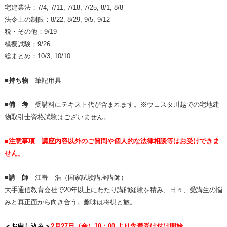
宅建業法：7/4, 7/11, 7/18, 7/25, 8/1, 8/8
法令上の制限：8/22, 8/29, 9/5, 9/12
税・その他：9/19
模擬試験：9/26
総まとめ：
10/3, 10/10
■持ち物
筆記用具
■備 考
受講料にテキスト代が含まれます。※ウェスタ川越での宅地建
物取引士資格試験はございません。
■注意事項 講座内容以外のご質問や個人的な法律相談等はお受けできま
せん。
■講 師
江嵜 浩（国家試験講座講師）
大手通信教育会社で20年以上にわたり講師経験を積み、日々、受講生の悩
みと真正面から向き合う。趣味は将棋と旅。
＜お申し込み＞
2月27日（金）10：00 より先着受け付け開始