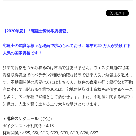
【2026年度】「宅建士資格取得講座」
宅建士の知識は様々な場面で求められており、毎年約20 万人が受験する
人気の国家資格です！
独学で合格をつかみ取るのは容易ではありません。ウェスタ川越の宅建士
資格取得講座ではベテラン講師が的確な指導で効率の良い勉強法を教えま
す。不動産関係の業界の方にはもちろん、物件の査定を行う銀行など不動
産に少しでも関わる企業であれば、宅地建物取引士資格を評価するケース
も多く、広い業種で武器として活かせます。
また、不動産に関する幅広い
知識は、人生を賢く生きる上で大きな助けとなります。
▼講座スケジュール
（予定）
ガイダンス・権利関係：4/18
権利関係：4/25, 5/9, 5/16, 5/23, 5/30, 6/13, 6/20, 6/27