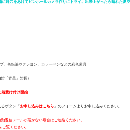
た箱に針穴をあけてピンホールカメラ作りにトライ。出来上がったら晴れた夏
プ、
色鉛筆やクレヨン、カラーペンなどの彩色道具
物館「青星」館長）
り先着受け付け開始
れるボタン「
お申し込みはこちら
」のフォームよりお申し込みください。
自動返信メールが届かない場合はご連絡ください。
をご覧ください。