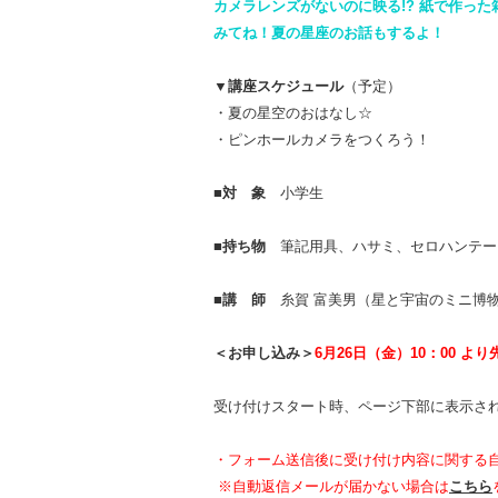
カメラレンズがないのに映る!? 紙で作っ
みてね！夏の星座のお話もするよ！
▼講座スケジュール
（予定）
・夏の星空のおはなし☆
・ピンホールカメラをつくろう！
■対 象
小学生
■持ち物
筆記用具、
ハサミ、セロハンテー
■講 師
糸賀 富美男（星と宇宙のミニ博
＜お申し込み＞
6
月26日（金）10：00 よ
受け付けスタート時、ページ下部に表示さ
・
フォーム送信後に受け付け内容に関する
※
自動返信メールが届かない場合は
こちら