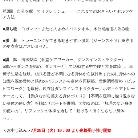
第8回 自分を癒してリフレッシュ・・・これまでのおさらいとセルフケ
ア方法
■持ち物
ヨガマットまたは大きめのバスタオル、水分補給用の飲み物
■服 装
トレーニングができる動きやすい服装（ジーンズ不可）※専用
の更衣室はございません。
■講 師
清水梨絵（骨盤ケアワーカー、ダンスインストラクター）
5歳からダンスを始め、
ダンサーとして活動する中で腰と首を故障し、車
椅子生活を経験。頑張るほど不調になる身体から抜け出すために身体への
知識を深め骨格と筋肉のバランスから身体を再構築。
骨盤調整資格（ピル
ビスワーク）を取得。
現在はダンスインストラクター／ボディケアトレー
ナーとして、
【動きながら整える身体づくり】【不調を緩和し繰り返さな
い身体の使い方】を軸にサポートを展開。
大切なのは、"無理のない身体
の使い方"。
リフレッシュ体操を通して「動ける・痛くならない身体
へ」。
＜お申し込み＞
7月28日（火）10：00 より先着受け付け開始