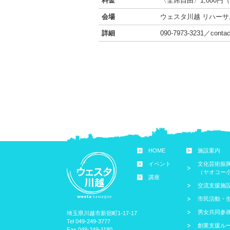
料金
〈全席自由〉1,000円
会場
ウェスタ川越 リハー
詳細
090-7973-3231／c
HOME
施設案内
イベント
文化芸術振
（ヤオコー
講座
交流支援施
市民活動・
男女共同参
埼玉県川越市新宿町1-17-17
Tel 049-249-3777
創業支援ル
Fax 049-249-1180