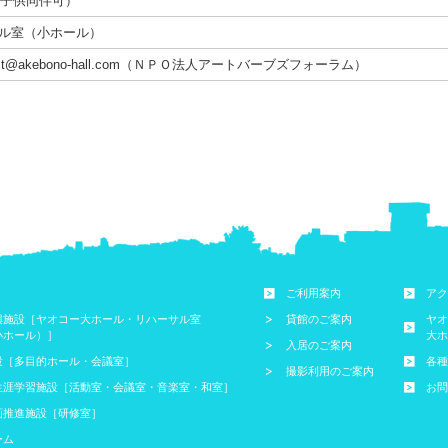
（子供同伴可）
サル室（小ホール）
ontact@akebono-hall.com（ＮＰＯ法人アートバーブズフォーラム）
ご利用案内
アク
興施設［ヤオコー大ホール・リハーサル室
貸館のご案内
ヤオ
小ホール）］
大ホ
入居のご案内
設［多目的ホール・会議室］
各種
撮影利用のご案内
生涯学習施設［活動室・会議室・音楽室・和室］
お問
画推進施設［研修室］
ーム