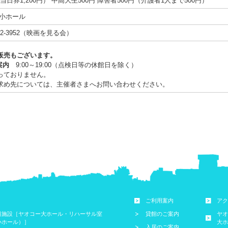
当日券1,200円） 中高大生500円 障害者500円（介護者1人まで500円）
ー小ホール
542-3952（映画を見る会）
販売もございます。
案内
9:00～19:00（点検日等の休館日を除く）
っておりません。
求め先については、主催者さまへお問い合わせください。
ご利用案内
アク
興施設［ヤオコー大ホール・リハーサル室
貸館のご案内
ヤオ
小ホール）］
大ホ
入居のご案内