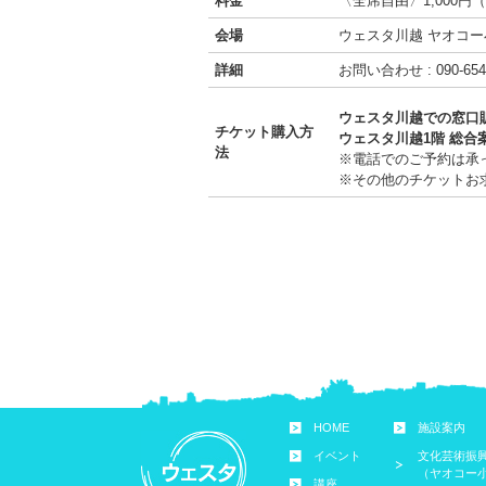
料金
〈全席自由〉1,000円（
会場
ウェスタ川越 ヤオコ
詳細
お問い合わせ : 090-6
ウェスタ川越での窓口
チケット購入方
ウェスタ川越1階 総合
法
※電話でのご予約は承
※その他のチケットお
HOME
施設案内
イベント
文化芸術振
（ヤオコー
講座