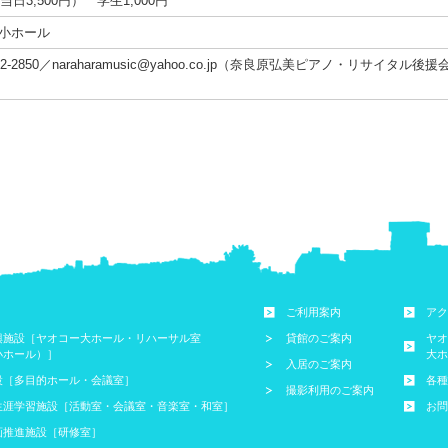
当日3,500円） 学生1,000円
ー小ホール
42-2850／naraharamusic@yahoo.co.jp（奈良原弘美ピアノ・リサイタル後
ご利用案内
アク
興施設［ヤオコー大ホール・リハーサル室
貸館のご案内
ヤオ
小ホール）］
大ホ
入居のご案内
設［多目的ホール・会議室］
各種
撮影利用のご案内
生涯学習施設［活動室・会議室・音楽室・和室］
お問
画推進施設［研修室］