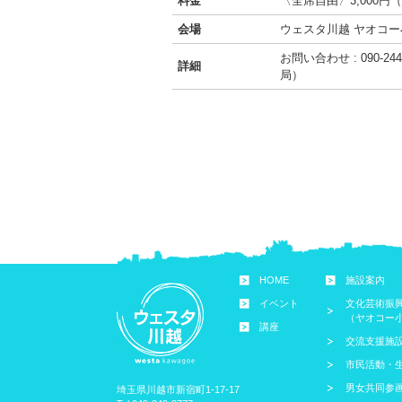
料金
〈全席自由〉3,000円（
会場
ウェスタ川越 ヤオコ
お問い合わせ : 090-24
詳細
局）
HOME
施設案内
イベント
文化芸術振
（ヤオコー
講座
交流支援施
市民活動・
男女共同参
埼玉県川越市新宿町1-17-17