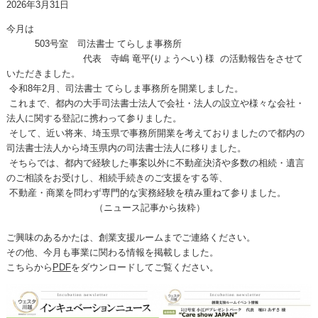
2026年3月31日
今月は
503
号室 司法書士 てらしま事務所
代表 寺嶋 竜平
(
りょうへい
)
様
の活動報告をさせて
いただきました。
令和
8
年
2
月、司法書士 てらしま事務所を開業しました。
これまで、都内の大手司法書士法人で会社・法人の設立や様々な会社・
法人に関する登記に携わって参りました。
そして、近い将来、埼玉県で事務所開業を考えておりましたので都内の
司法書士法人から埼玉県内の司法書士法人に移りました。
そちらでは、都内で経験した事案以外に不動産決済や多数の相続・遺言
のご相談をお受けし、相続手続きのご支援をする等、
不動産・商業を問わず専門的な実務経験を積み重ねて参りました。
（ニュース記事から抜粋）
ご興味のあるかたは、創業支援ルームまでご連絡ください。
その他、今月も事業に関わる情報を掲載しました。
こちらから
PDF
をダウンロードしてご覧ください。