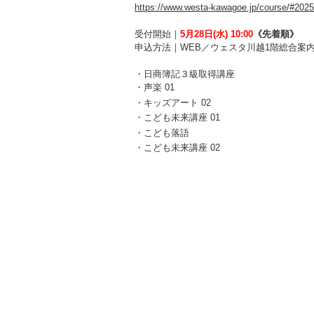
https://www.westa-kawagoe.jp/course/#2025
受付開始｜
5
月28日(水) 10:00
《先着順》
申込方法｜WEB／ウェスタ川越1階総合案内
・日商簿記３級取得講座
・声楽 01
・キッズアート 02
・こども未来講座 01
・
こども落語
・こども未来講座 02