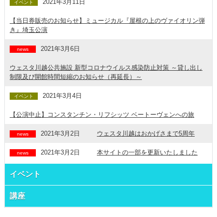
2021年3月11日
イベント
【当日券販売のお知らせ】ミュージカル『屋根の上のヴァイオリン弾
き』埼玉公演
2021年3月6日
news
ウェスタ川越公共施設 新型コロナウイルス感染防止対策 ～貸し出し
制限及び開館時間短縮のお知らせ（再延長）～
2021年3月4日
イベント
【公演中止】コンスタンチン・リフシッツ ベートーヴェンへの旅
2021年3月2日
ウェスタ川越はおかげさまで5周年
news
2021年3月2日
本サイトの一部を更新いたしました
news
イベント
講座