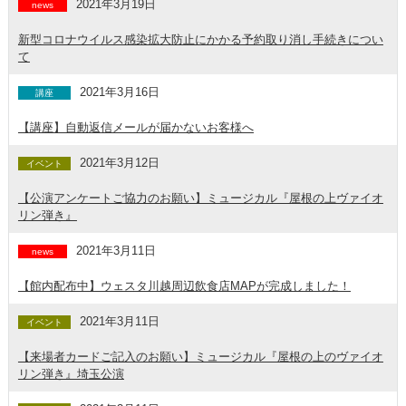
2021年3月19日
news
新型コロナウイルス感染拡大防止にかかる予約取り消し手続きについ
て
2021年3月16日
講座
【講座】自動返信メールが届かないお客様へ
2021年3月12日
イベント
【公演アンケートご協力のお願い】ミュージカル『屋根の上ヴァイオ
リン弾き』
2021年3月11日
news
【館内配布中】ウェスタ川越周辺飲食店MAPが完成しました！
2021年3月11日
イベント
【来場者カードご記入のお願い】ミュージカル『屋根の上のヴァイオ
リン弾き』埼玉公演