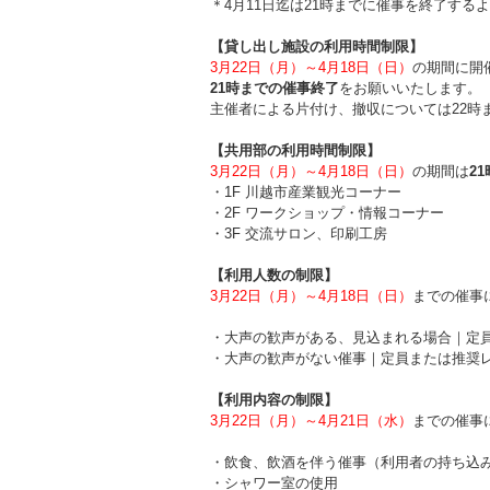
＊4月11日迄は21時までに催事を終了する
【貸し出し施設の利用時間制限】
3月22日（月）～4月18日（日）
の期間に開
21時までの催事終了
をお願いいたします。
主催者による片付け、撤収については22時
【共用部の利用時間制限】
3月22日（月）～4月18日（日）
の期間は
2
・1F 川越市産業観光コーナー
・2F ワークショップ・情報コーナー
・3F 交流サロン、印刷工房
【利用人数の制限】
3月22日（月）～4月18日（日）
までの催事
・大声の歓声がある、見込まれる場合｜定員
・大声の歓声がない催事｜定員または推奨レ
【利用内容の制限】
3月22日（月）～4月21日（水）
までの催事
・飲食、飲酒を伴う催事（利用者の持ち込
・シャワー室の使用