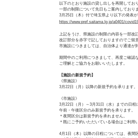
以下のとおり施設の貸し出しを再開してお
一部の制限について先日もご案内しており
3月25日（木）付で埼玉県より以下の発表
https://www.pref.saitama.lg.jp/a0401/covi
上記をうけ、県施設の制限の内容を一部改
改訂部分を赤字で記しておりますのでご留
市施設につきましては、自治体より通達が
期間中のご利用につきまして、再度ご確認
ご理解とご協力をお願いいたします。
【施設の新規予約】
《県施設》
3月22日（月）以降の新規予約を承ります。
《市施設》
3月22日（月）～3月31日（水）までの日
午前・午後区分のみ新規予約を承ります。
＊夜間区分は新規予約を承れません。
＊既にご予約いただいている場合はご利用
4月1日（木）以降の日程については、夜間