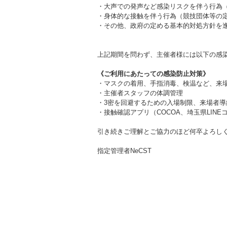
・大声での発声など感染リスクを伴う行為
・身体的な接触を伴う行為
（競技団体等の
・その他、政府の定める基本的対処方針を
上記期間を問わず、
主催者様には以下の感
《ご利用にあたっての感染防止対策》
・マスクの着用、手指消毒、検温など、来
・主催者スタッフの体調管理
・3密を回避するための入場制限、来場者
・接触確認アプリ（COCOA、埼玉県LIN
引き続きご理解とご協力のほど何卒よろし
指定管理者NeCST